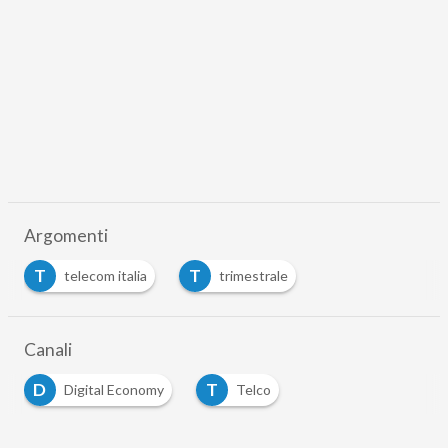
Argomenti
T
T
telecom italia
trimestrale
Canali
D
T
Digital Economy
Telco