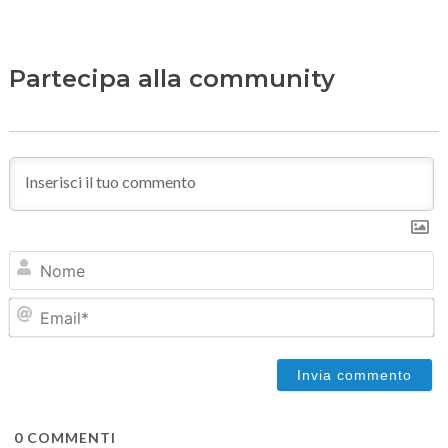
Partecipa alla community
N
Em
0
COMMENTI