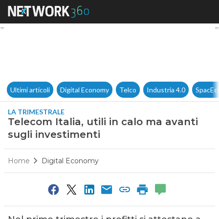
Telecom Italia, utili in calo m
Ultimi articoli
Digital Economy
Telco
Industria 4.0
SpacEc
LA TRIMESTRALE
Telecom Italia, utili in calo ma avanti
sugli investimenti
Home
Digital Economy