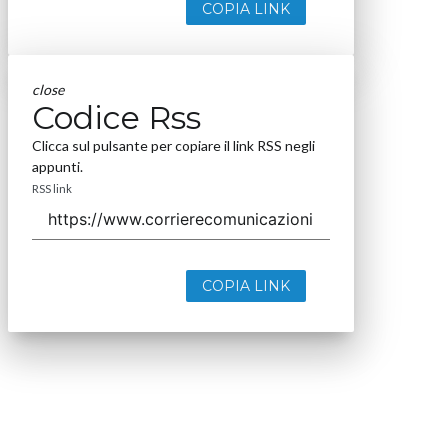
COPIA LINK
close
Codice Rss
Clicca sul pulsante per copiare il link RSS negli
appunti.
RSS link
COPIA LINK