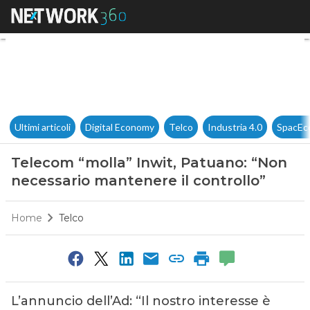
Telecom “molla” Inwit, Patuan
Ultimi articoli
Digital Economy
Telco
Industria 4.0
SpacEc
Telecom “molla” Inwit, Patuano: “Non
necessario mantenere il controllo”
Home
Telco
L’annuncio dell’Ad: “Il nostro interesse è