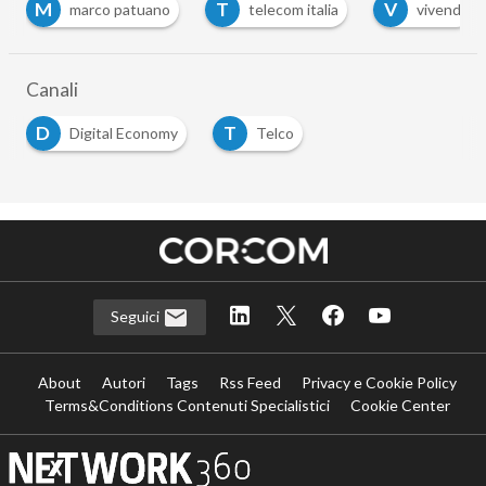
M
T
V
marco patuano
telecom italia
vivendi
Canali
D
T
Digital Economy
Telco
Seguici
About
Autori
Tags
Rss Feed
Privacy e Cookie Policy
Terms&Conditions Contenuti Specialistici
Cookie Center