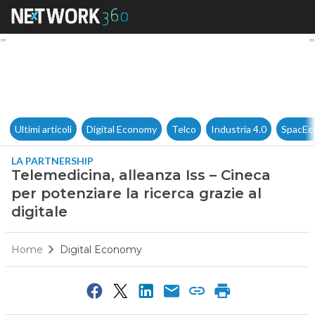
Telemedicina, alleanza Iss – C
Ultimi articoli
Digital Economy
Telco
Industria 4.0
SpacEc
LA PARTNERSHIP
Telemedicina, alleanza Iss – Cineca
per potenziare la ricerca grazie al
digitale
Home
Digital Economy