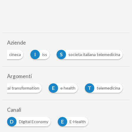
Aziende
C
I
S
cineca
iss
societa italiana telemedicina
Argomenti
E
T
Digital transformation
e health
telemedicina
Canali
D
E
Digital Economy
E-Health