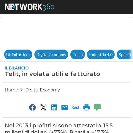
Telit, in volata utili e fatturato
Ultimi articoli
Digital Economy
Telco
Industria 4.0
SpacEc
IL BILANCIO
Telit, in volata utili e fatturato
Home
Digital Economy
Nel 2013 i profitti si sono attestati a 15,5
milioni di dollari (+73%). Ricavi a +17,3%.