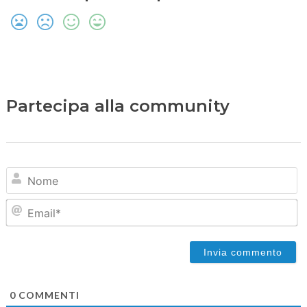
Partecipa alla community
N
Em
0
COMMENTI