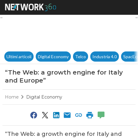
“The Web: a growth engine for
Ultimi articoli
Digital Economy
Telco
Industria 4.0
SpacEc
“The Web: a growth engine for Italy
and Europe”
Home
Digital Economy
“The Web: a growth engine for Italy and