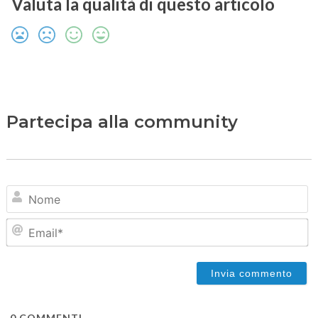
Valuta la qualità di questo articolo
Partecipa alla community
N
Em
0
COMMENTI