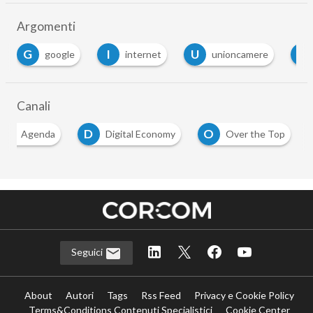
Argomenti
G
I
U
V
google
internet
unioncamere
Canali
A
D
O
Agenda
Digital Economy
Over the Top
Seguici
About
Autori
Tags
Rss Feed
Privacy e Cookie Policy
Terms&Conditions Contenuti Specialistici
Cookie Center