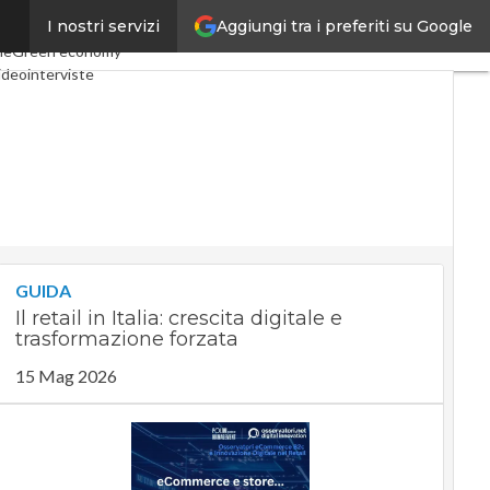
Aggiungi tra i preferiti su Google
I nostri servizi
conomy
Telco
Industria 4.0
le
Green economy
ideointerviste
dcast
Privacy
GUIDA
Il retail in Italia: crescita digitale e
trasformazione forzata
15 Mag 2026