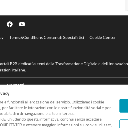
cy
Terms&Conditions Contenuti Specialistici
Cookie Center
portali B2B dedicati ai temi della Trasformazione Digitale e dell’Innovazio
azioni italiane.
Contatti
ivacy!
Contatta il nostro team per maggiori informazioni
e e funzionali all’erogazione del servizio. Utilizziamo i cookie
er facilitare le interazioni con le nostre funzionalità social e per
e abitudini di navigazione e ai tuoi interessi.
KIE. Chiudendo questa informativa, continui senza accettare.
scale e Partita IVA 13868590962 - © 2026 Nextwork360. ALL 
KIE CENTER e ottenere maggiori informazioni sui cookie utilizzati,
Mappa del sito