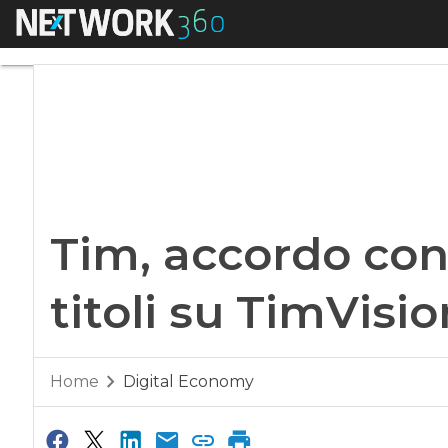
Menu
Tim, accordo con no
Tim, accordo con
titoli su TimVisio
Home
Digital Economy