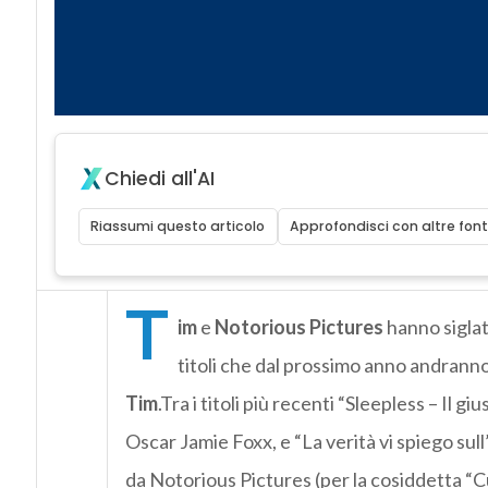
Chiedi all'AI
Riassumi questo articolo
Approfondisci con altre font
T
im
e
Notorious Pictures
hanno siglat
titoli che dal prossimo anno andrann
Tim
.Tra i titoli più recenti “Sleepless – Il g
Oscar Jamie Foxx, e “La verità vi spiego su
da Notorious Pictures (per la cosiddetta “Cu