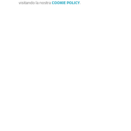
visitando la nostra
COOKIE POLICY
.
Codice Rss
Clicca sul pulsante per copiare il link RSS negli appunti.
RSS link
Codice Rss
Clicca sul pulsante per copiare il link RSS negli appunti.
RSS link