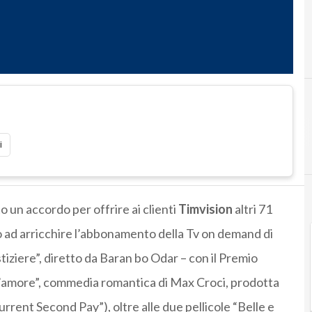
i
o un accordo per offrire ai clienti
Timvision
altri 71
o ad arricchire l’abbonamento della Tv on demand di
iustiziere”, diretto da Baran bo Odar – con il Premio
ll’amore”, commedia romantica di Max Croci, prodotta
rrent Second Pay”), oltre alle due pellicole “Belle e