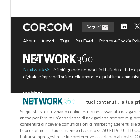
Seguici
About
Autori
Tags
Rss Feed
Privacy e Cookie Poli
Nextwork360
è il più grande network in Italia di testate e 
digitale e imprenditoriale nelle imprese e pubbliche amministr
Indirizzo
I tuoi contenuti, la tua pr
Via Moretto da Brescia, 22
Milano - Italia
Su questo sito utilizziamo cookie tecnici necessari alla navigazion
CAP 20133
anche per fornirti un’esperienza di navigazione sempre migliore, p
consentirti di ricevere comunicazioni di marketing aderenti alle tu
Puoi esprimere il tuo consenso cliccando su ACCETTA TUTTI I COO
Nextwork360 - Codice fi
Potrai sempre gestire le tue preferenze accedendo al nostro COO