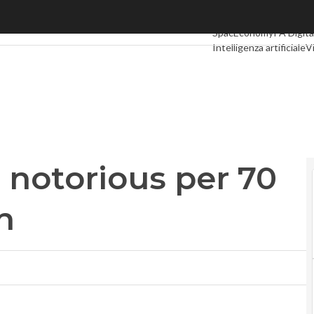
torious per 70 titoli su TimVision
Ultimi articoli
Digital E
SpacEconomy
PA Digita
Intelligenza artificiale
V
Le Guide di CorCom
Po
 notorious per 70
n