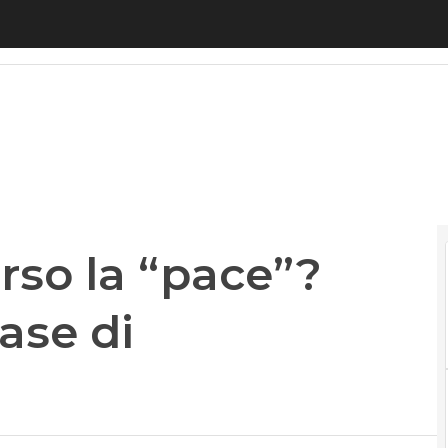
 la “pace”? Recchi: “Ottima fase di collaborazion
rso la “pace”?
ase di