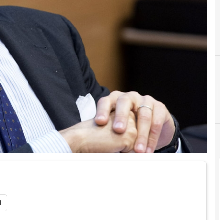
C
G
calenda
gold
i