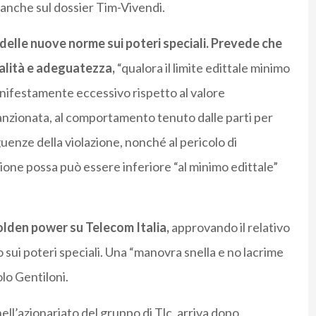
anche sul dossier Tim-Vivendi.
delle nuove norme sui poteri speciali. Prevede che
nalità e adeguatezza,
“qualora il limite edittale minimo
manifestamente eccessivo rispetto al valore
 sanzionata, al comportamento tenuto dalle parti per
uenze della violazione, nonché al pericolo di
anzione possa può essere inferiore “al minimo edittale”
golden power su Telecom Italia,
approvando il relativo
sui poteri speciali. Una “manovra snella e no lacrime
lo Gentiloni.
nell’azionariato del gruppo di Tlc, arriva dopo