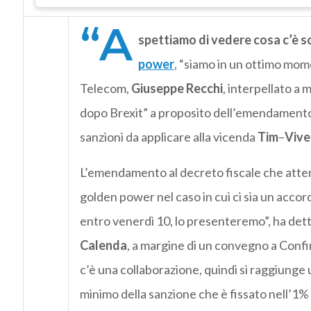
“A
spettiamo di vedere cosa c’è sc
power
, “siamo in un ottimo mome
Telecom,
Giuseppe Recchi
, interpellato a
dopo Brexit” a proposito dell’emendamento 
sanzioni da applicare alla vicenda
Tim
–
Vive
L’emendamento al decreto fiscale che attenua
golden power nel caso in cui ci sia un accor
entro venerdì 10, lo presenteremo”, ha detto
Calenda
, a margine di un convegno a Confi
c’è una collaborazione, quindi si raggiunge 
minimo della sanzione che è fissato nell’1% 