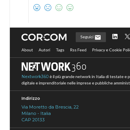
Seguici
About
Autori
Tags
Rss Feed
Privacy e Cookie Poli
Nextwork360
è il più grande network in Italia di testate e 
digitale e imprenditoriale nelle imprese e pubbliche amministr
Indirizzo
Via Moretto da Brescia, 22
Milano - Italia
CAP 20133