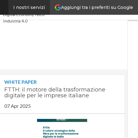
Aggiungi tra i preferiti su Google
e”
I nostri servizi
Ultimi articoli
Digital Economy
Telco
Industria 4.0
SpacEconomy
PA Digitale
Green economy
Intelligenza artificiale
Videointerviste
Le Guide di CorCom
Podcast
Privacy
WHITE PAPER
FTTH: il motore della trasformazione
digitale per le imprese italiane
07 Apr 2025