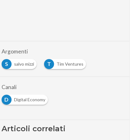
Argomenti
S
T
salvo mizzi
Tim Ventures
Canali
D
Digital Economy
Articoli correlati