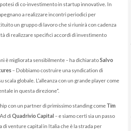
ipotesi di co-investimento in startup innovative. In
mpegnano a realizzare incontri periodici per
tituito un gruppo di lavoro che si riunirà con cadenza
à di realizzare specifici accordi di investimento
anni è migliorata sensibilmente – ha dichiarato
Salvo
tures
– Dobbiamo costruire una syndication di
su scala globale. L’alleanza con un grande player come
ale in questa direzione”.
ship con un partner di primissimo standing come
Tim
 Ad di
Quadrivio Capital
– e siamo certi sia un passo
i venture capital in Italia che è la strada per