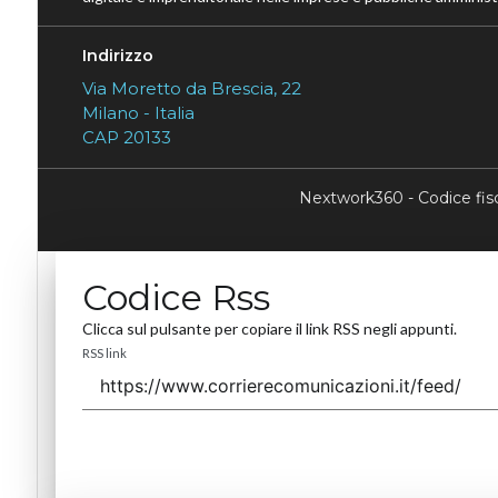
Indirizzo
Via Moretto da Brescia, 22
Milano - Italia
CAP 20133
Nextwork360 - Codice fi
Codice Rss
Clicca sul pulsante per copiare il link RSS negli appunti.
RSS link