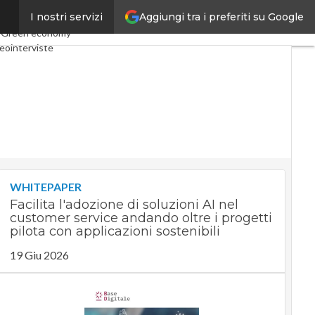
Aggiungi tra i preferiti su Google
I nostri servizi
nomy
Telco
Industria 4.0
e
Green economy
eointerviste
ast
Privacy
WHITEPAPER
Facilita l'adozione di soluzioni AI nel
customer service andando oltre i progetti
pilota con applicazioni sostenibili
19 Giu 2026