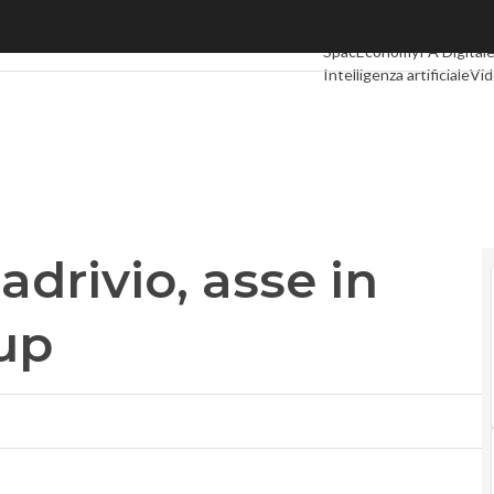
ivio, asse in nome delle startup
Ultimi articoli
Digital Eco
SpacEconomy
PA Digital
Intelligenza artificiale
Vid
Le Guide di CorCom
Podc
drivio, asse in
up