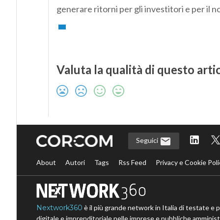
generare ritorni per gli investitori e per il 
Valuta la qualità di questo arti
Seguici
About
Autori
Tags
Rss Feed
Privacy e Cookie Poli
Nextwork360
è il più grande network in Italia di testate e 
digitale e imprenditoriale nelle imprese e pubbliche amministr