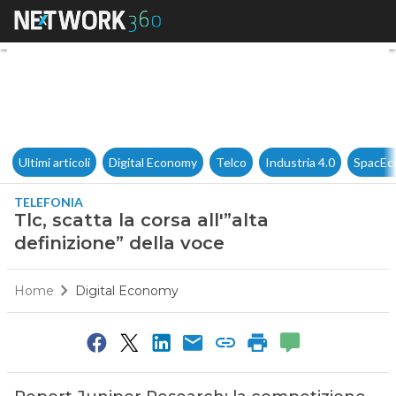
Tlc, scatta la corsa all'”alta d
Ultimi articoli
Digital Economy
Telco
Industria 4.0
SpacEc
TELEFONIA
Tlc, scatta la corsa all'”alta
definizione” della voce
Home
Digital Economy