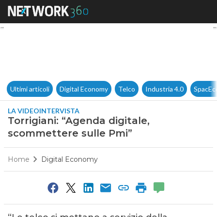
Torrigiani: “Agenda digitale,
Ultimi articoli
Digital Economy
Telco
Industria 4.0
SpacEc
LA VIDEOINTERVISTA
Torrigiani: “Agenda digitale,
scommettere sulle Pmi”
Home
Digital Economy