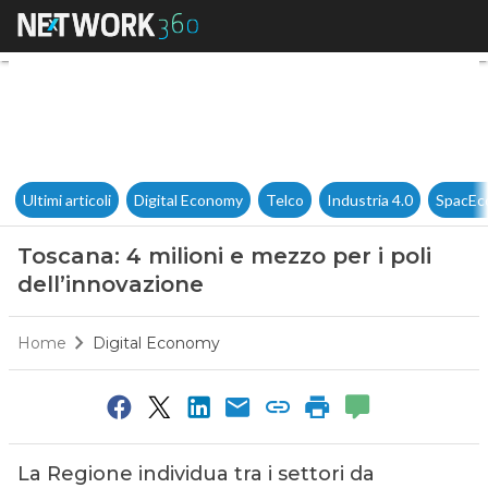
Toscana: 4 milioni e mezzo per
Ultimi articoli
Digital Economy
Telco
Industria 4.0
SpacEc
Toscana: 4 milioni e mezzo per i poli
dell’innovazione
Home
Digital Economy
La Regione individua tra i settori da