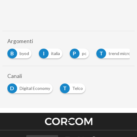
Argomenti
B
I
P
T
byod
italia
pc
trend micro
Canali
D
T
Digital Economy
Telco