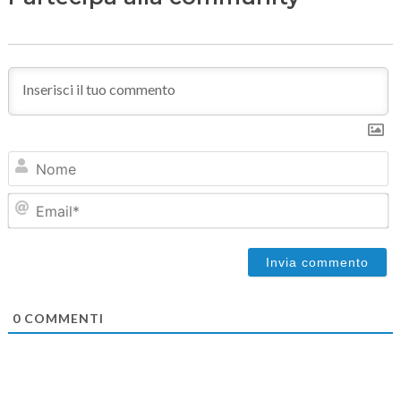
N
Em
0
COMMENTI