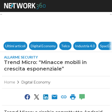
Trend Micro: “Minacce mobili 
Ultimi articoli
Digital Economy
Telco
Industria 4.0
SpacEc
ALLARME SECURITY
Trend Micro: “Minacce mobili in
crescita esponenziale”
Home
Digital Economy