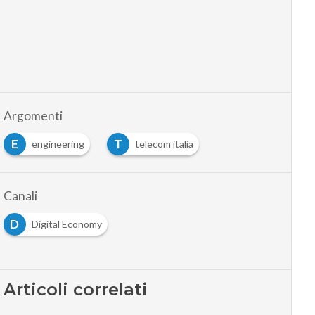
Argomenti
E
T
engineering
telecom italia
Canali
D
Digital Economy
Articoli correlati