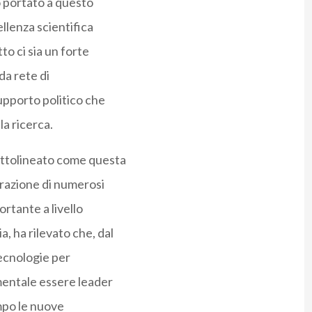
o portato a questo
ellenza scientifica
to ci sia un forte
da rete di
supporto politico che
la ricerca.
sottolineato come questa
borazione di numerosi
ortante a livello
, ha rilevato che, dal
tecnologie per
mentale essere leader
mpo le nuove