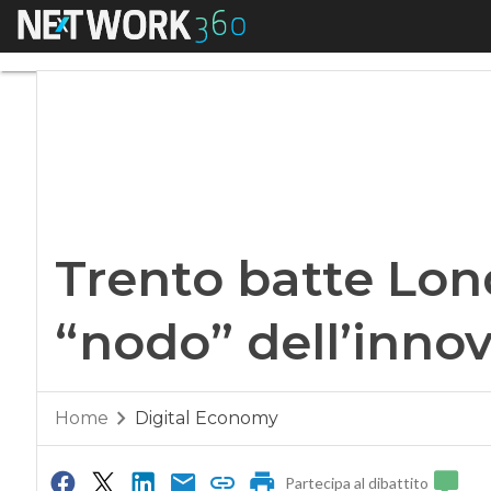
Menu
Trento batte Londr
Trento batte Lond
“nodo” dell’inno
Home
Digital Economy
Partecipa al dibattito