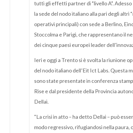
tutti gli effetti partner di “livello A”. Ades
la sede del nodo italiano alla pari degli altri 
operativi principali) con sede a Berlino, Ei
Stoccolma e Parigi, che rappresentano il n
dei cinque paesi europei leader dell’innovaz
Ieri e oggi a Trento si è svolta la riunione o
del nodo italiano dell’Eit Ict Labs. Questa m
sono state presentate in conferenza stampa
Rise e dal presidente della Provincia auto
Dellai.
"La crisi in atto – ha detto Dellai – può esse
modo regressivo, rifugiandosi nella paura,