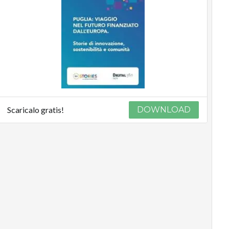
Scaricalo gratis!
DOWNLOAD