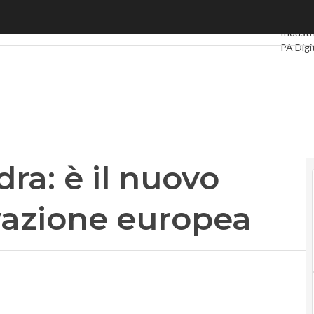
a: è il nuovo “nodo” dell’innovazione europea
Ultimi a
Industr
PA Digi
Intellig
Videoin
Le Gui
Privacy
ra: è il nuovo
vazione europea