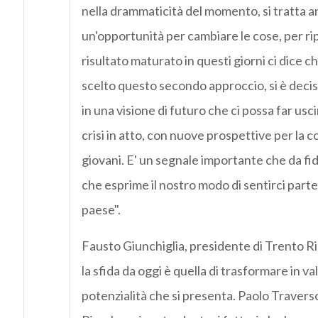
nella drammaticità del momento, si tratta a
un'opportunità per cambiare le cose, per ripo
risultato maturato in questi giorni ci dice ch
scelto questo secondo approccio, si è decis
in una visione di futuro che ci possa far uscir
crisi in atto, con nuove prospettive per la c
giovani. E' un segnale importante che da fidu
che esprime il nostro modo di sentirci parte
paese".
Fausto Giunchiglia, presidente di Trento Ri
la sfida da oggi è quella di trasformare in v
potenzialità che si presenta. Paolo Traverso