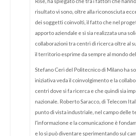
Rise, ha spiegato che tra i fattori che hann
risultato vi sono, oltre alla riconosciuta ecc
dei soggetti coinvolti, il fatto che nel proget
apporto aziendale e si sia realizzata una soli
collaborazioni tra centri di ricerca oltre al 
il territorio esprime da sempre al mondo del
Stefano Ceri del Politecnico di Milano ha 
iniziativa veda il coinvolgimento e la colla
centri dove si fa ricerca e che quindi sia imp
nazionale. Roberto Saracco, di Telecom Italia
punto di vista industriale, nel campo delle 
l'informazione e la comunicazione è fonda
e lo si può diventare sperimentando sul ca