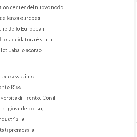
ation center del nuovo nodo
 eccellenza europea
iche dello European
 La candidatura è stata
Ict Labs lo scorso
 nodo associato
rento Rise
ersità di Trento. Con il
 di giovedì scorso,
ndustriali e
stati promossi a