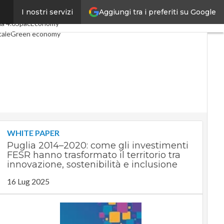
Aggiungi tra i preferiti su Google
I nostri servizi
rticoli
Digital Economy
Telco
ia 4.0
SpacEconomy
tale
Green economy
enza artificiale
terviste
de di CorCom
Podcast
WHITE PAPER
Puglia 2014–2020: come gli investimenti
FESR hanno trasformato il territorio tra
innovazione, sostenibilità e inclusione
16 Lug 2025