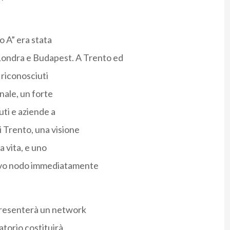
o A” era stata
ondra e Budapest. A Trento ed
 riconosciuti
onale, un forte
uti e aziende a
di Trento, una visione
a vita, e uno
nuovo nodo immediatamente
appresenterà un network
ratorio costituirà