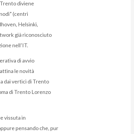
so Trento diviene
“nodi” (centri
ndhoven, Helsinki,
etwork già riconosciuto
ione nell’IT.
perativa di avvio
attina le novità
 dai vertici di Trento
noma di Trento Lorenzo
re vissuta in
 oppure pensando che, pur