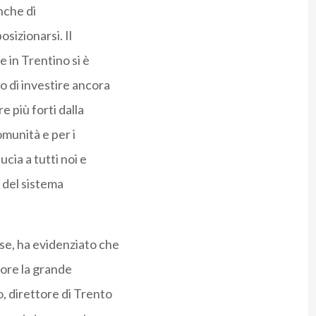
nche di
sizionarsi. Il
e in Trentino si è
o di investire ancora
e più forti dalla
omunità e per i
cia a tutti noi e
 del sistema
se, ha evidenziato che
alore la grande
, direttore di Trento