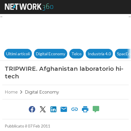
TRIPWIRE. Afghanistan labora
Ultimi articoli
Digital Economy
Telco
Industria 4.0
SpacEc
TRIPWIRE. Afghanistan laboratorio hi-
tech
Home
Digital Economy
Pubblicato il 07 Feb 2011