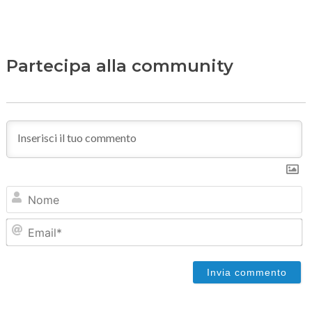
Partecipa alla community
N
Em