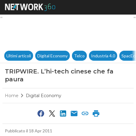
TRIPWIRE. L’hi-tech cinese ch
Ultimi articoli
Digital Economy
Telco
Industria 4.0
SpacEc
TRIPWIRE. L’hi-tech cinese che fa
paura
Home
Digital Economy
Pubblicato il 18 Apr 2011