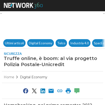
Truffe online, è boom: al via 
Ultimi articoli
Digital Economy
Telco
Industria 4.0
SpacEc
SICUREZZA
Truffe online, è boom: al via progetto
Polizia Postale-Unicredit
Home
Digital Economy