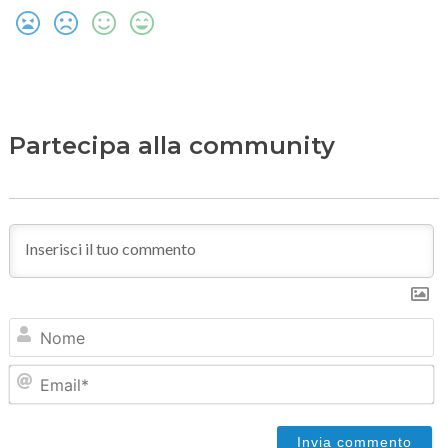
Partecipa alla community
N
Em