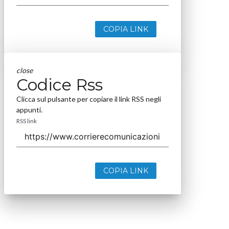
COPIA LINK
close
Codice Rss
Clicca sul pulsante per copiare il link RSS negli
appunti.
RSS link
COPIA LINK