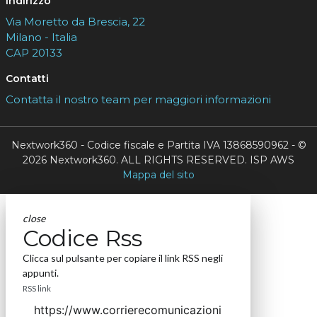
Indirizzo
Via Moretto da Brescia, 22
Milano - Italia
CAP 20133
Contatti
Contatta il nostro team per maggiori informazioni
Nextwork360 - Codice fiscale e Partita IVA 13868590962 - ©
2026 Nextwork360. ALL RIGHTS RESERVED. ISP AWS
Mappa del sito
close
Codice Rss
Clicca sul pulsante per copiare il link RSS negli
appunti.
RSS link