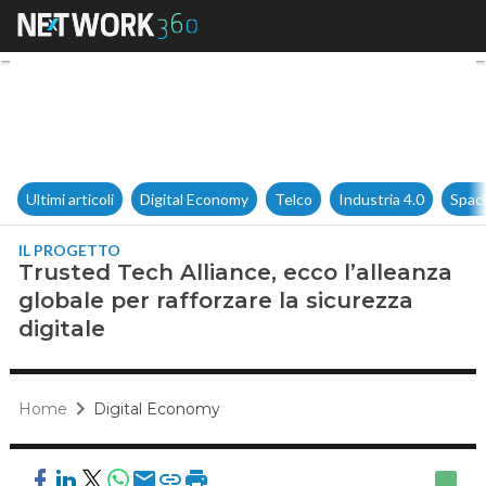
Trusted Tech Alliance, ecco l’
Ultimi articoli
Digital Economy
Telco
Industria 4.0
Spac
IL PROGETTO
Trusted Tech Alliance, ecco l’alleanza
globale per rafforzare la sicurezza
digitale
Home
Digital Economy