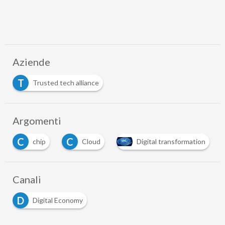
Aziende
T
Trusted tech alliance
Argomenti
C
T
Cloud
Digital transformation
telco
Canali
D
Digital Economy