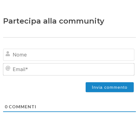
Partecipa alla community
N
Em
0
COMMENTI