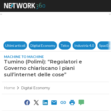
Tumino (Polimi): “Regolatori e
Ultimi articoli
Digital Economy
Telco
Industria 4.0
SpacEc
MACHINE TO MACHINE
Tumino (Polimi): “Regolatori e
Governo chiariscano i piani
sull’internet delle cose”
Home
Digital Economy