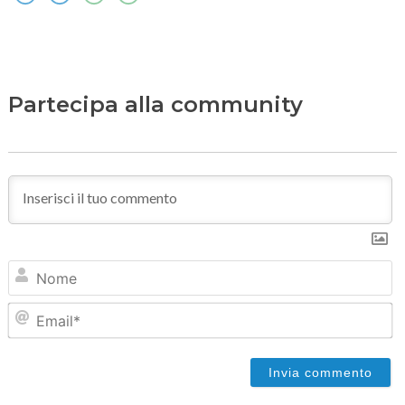
Partecipa alla community
N
Em