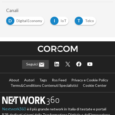
Canali
D
I
T
Digital Economy
IoT
Telco
Seguici
About
Autori
Tags
Rss Feed
Privacy e Cookie Policy
Terms&Conditions Contenuti Specialistici
Cookie Center
Nextwork360
è il più grande network in Italia di testate e portali
B2B dedicati ai temi della Trasformazione Digitale e dell’Innovazione