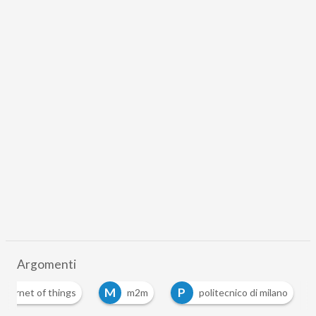
Argomenti
M
P
internet of things
m2m
politecnico di milano