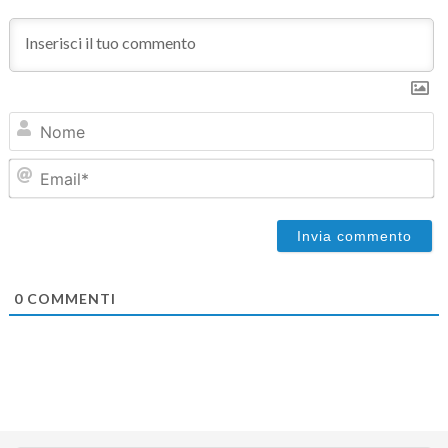
N
Em
0
COMMENTI