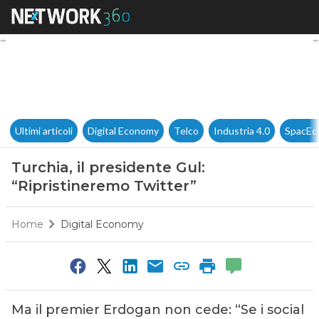
Turchia, il presidente Gul: “R
Ultimi articoli
Digital Economy
Telco
Industria 4.0
SpacEc
Turchia, il presidente Gul:
“Ripristineremo Twitter”
Home
Digital Economy
Ma il premier Erdogan non cede: “Se i social