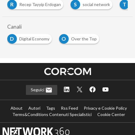
R
S
T
Recep Tayyip Erdogan
social network
t
Canali
D
O
Digital Economy
Over the Top
Seguici
About
Autori
Tags
Rss Feed
Privacy e Cookie Policy
Terms&Conditions Contenuti Specialistici
Cookie Center