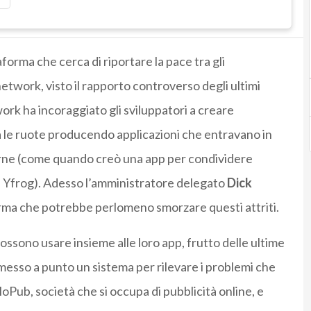
forma che cerca di riportare la pace tra gli
l network, visto il rapporto controverso degli ultimi
etwork ha incoraggiato gli sviluppatori a creare
tra le ruote producendo applicazioni che entravano in
erne (come quando creò una app per condividere
 e Yfrog). Adesso l’amministratore delegato
Dick
rma che potrebbe perlomeno smorzare questi attriti.
possono usare insieme alle loro app, frutto delle ultime
 messo a punto un sistema per rilevare i problemi che
ub, società che si occupa di pubblicità online, e