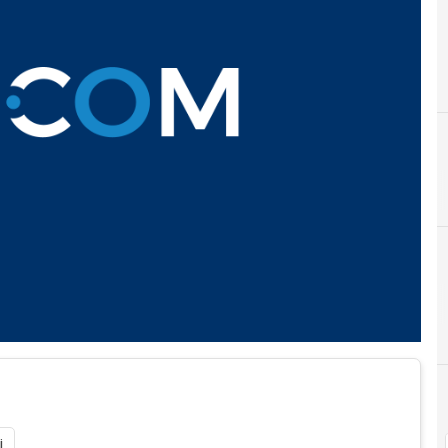
D
dick costolo
D
Digital Economy
i