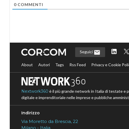
0
COMMENTI
Seguici
About
Autori
Tags
Rss Feed
Privacy e Cookie Poli
Nextwork360
è il più grande network in Italia di testate e 
digitale e imprenditoriale nelle imprese e pubbliche amministr
Indirizzo
Via Moretto da Brescia, 22
Milano - Italia