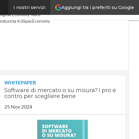
Aggiungi tra i preferiti su Google
I nostri servizi
Ultimi articoli
Digital Economy
Telco
Industria 4.0
SpacEconomy
PA Digitale
Green economy
Intelligenza artificiale
Videointerviste
Le Guide di CorCom
Podcast
Privacy
WHITEPAPER
Software di mercato o su misura? I pro e
contro per scegliere bene
25 Nov 2024