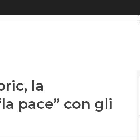
c, la piattaforma per “la pace” con gli sviluppatori
ric, la
la pace” con gli