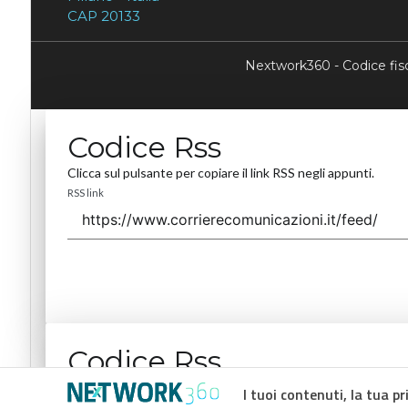
CAP 20133
Nextwork360 - Codice fi
Codice Rss
Clicca sul pulsante per copiare il link RSS negli appunti.
RSS link
Codice Rss
Clicca sul pulsante per copiare il link RSS negli appunti.
I tuoi contenuti, la tua pr
RSS link