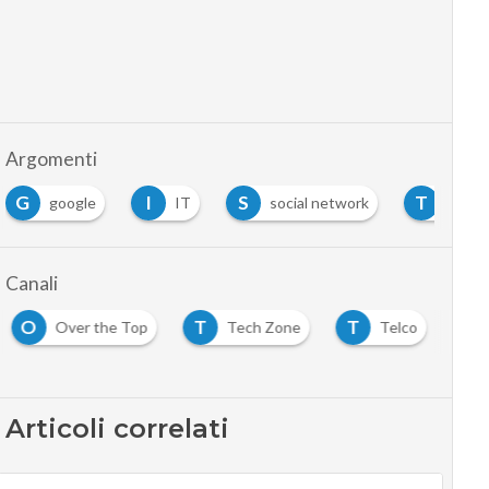
Argomenti
G
I
S
T
google
IT
social network
tlc
Canali
O
T
T
Over the Top
Tech Zone
Telco
…
Articoli correlati