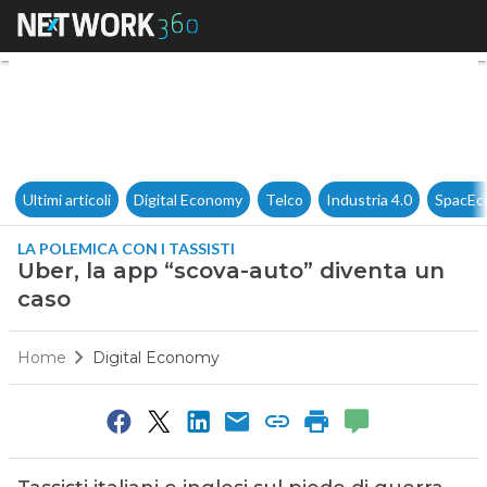
Uber, la app “scova-auto” div
Ultimi articoli
Digital Economy
Telco
Industria 4.0
SpacEc
LA POLEMICA CON I TASSISTI
Uber, la app “scova-auto” diventa un
caso
Home
Digital Economy