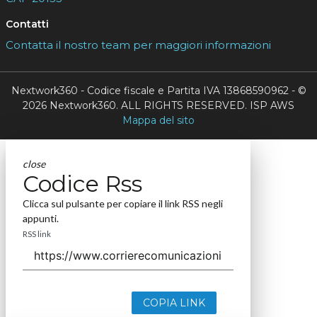
Contatti
Contatta il nostro team per maggiori informazioni
Nextwork360 - Codice fiscale e Partita IVA 13868590962 - ©
2026 Nextwork360. ALL RIGHTS RESERVED. ISP AWS
Mappa del sito
close
Codice Rss
Clicca sul pulsante per copiare il link RSS negli
appunti.
RSS link
COPIA LINK