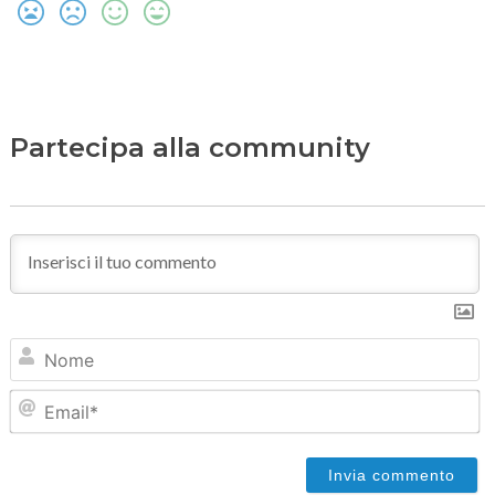
Partecipa alla community
N
Em