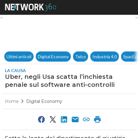
Uber, negli Usa scatta l’inchie
Ultimi articoli
Digital Economy
Telco
Industria 4.0
SpacEc
LA CAUSA
Uber, negli Usa scatta l’inchiesta
penale sul software anti-controlli
Home
Digital Economy