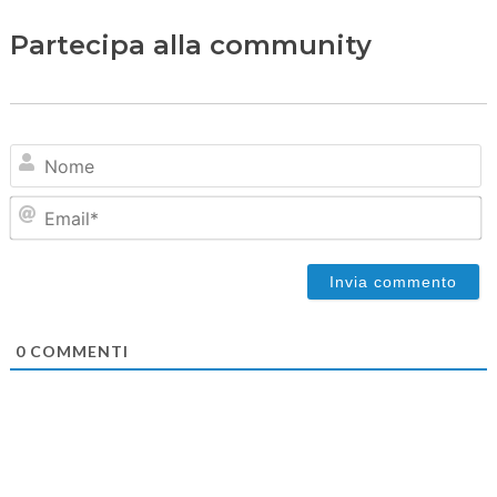
Partecipa alla community
N
Em
0
COMMENTI