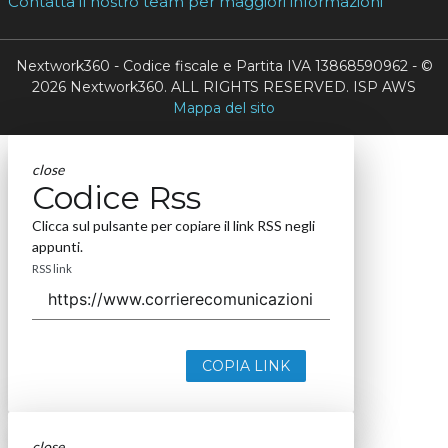
Contatta il nostro team per maggiori informazioni
Nextwork360 - Codice fiscale e Partita IVA 13868590962 - ©
2026 Nextwork360. ALL RIGHTS RESERVED. ISP AWS
Mappa del sito
close
Codice Rss
Clicca sul pulsante per copiare il link RSS negli
appunti.
RSS link
COPIA LINK
close