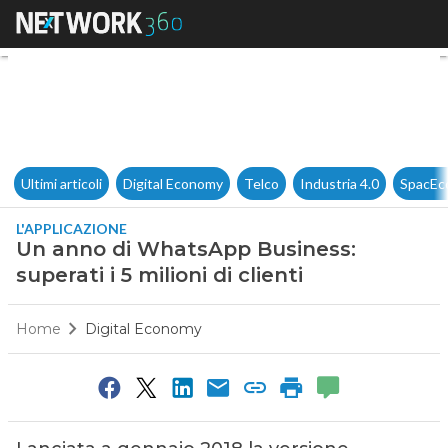
Un anno di WhatsApp Business: 
Ultimi articoli
Digital Economy
Telco
Industria 4.0
SpacEc
L'APPLICAZIONE
Un anno di WhatsApp Business:
superati i 5 milioni di clienti
Home
Digital Economy