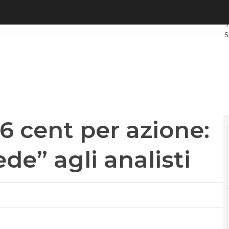
cent per azione: Microsoft non “cede” agli analisti
U
T
S
G
I
V
L
P
6 cent per azione:
de” agli analisti