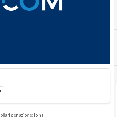
i
ollari per azione: lo ha