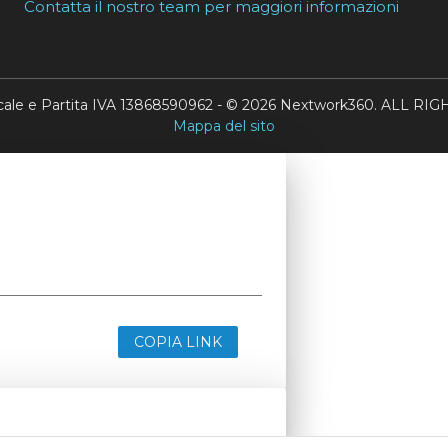
Contatta il nostro team per maggiori informazioni
scale e Partita IVA 13868590962 - © 2026 Nextwork360. ALL 
Mappa del sito
COPIA LINK