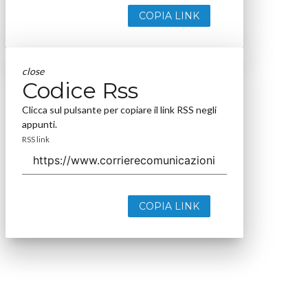
COPIA LINK
close
Codice Rss
Clicca sul pulsante per copiare il link RSS negli
appunti.
RSS link
COPIA LINK