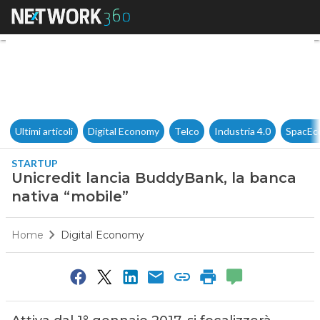
Unicredit lancia BuddyBank, 
Ultimi articoli
Digital Economy
Telco
Industria 4.0
SpacEc
STARTUP
Unicredit lancia BuddyBank, la banca
nativa “mobile”
Home
Digital Economy