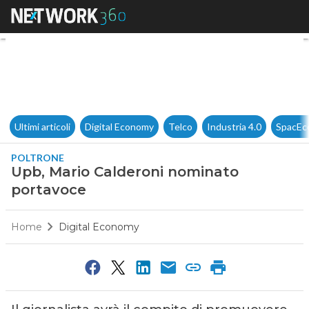
Upb, Mario Calderoni nomina
Ultimi articoli
Digital Economy
Telco
Industria 4.0
SpacEc
POLTRONE
Upb, Mario Calderoni nominato
portavoce
Home
Digital Economy