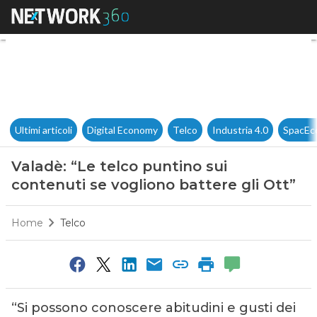
Valadè: “Le telco puntino sui 
Ultimi articoli
Digital Economy
Telco
Industria 4.0
SpacEc
Valadè: “Le telco puntino sui
contenuti se vogliono battere gli Ott”
Home
Telco
“Si possono conoscere abitudini e gusti dei