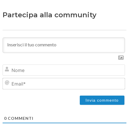
Partecipa alla community
N
Em
0
COMMENTI