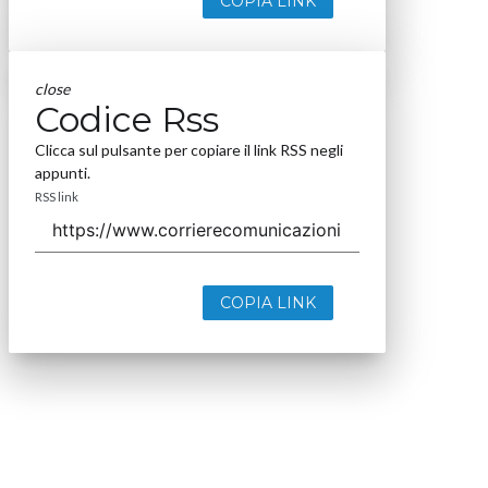
COPIA LINK
close
Codice Rss
Clicca sul pulsante per copiare il link RSS negli
appunti.
RSS link
COPIA LINK