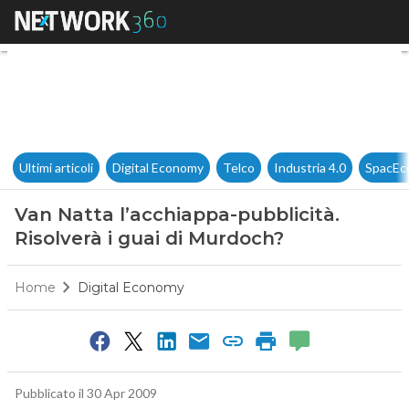
Van Natta l’acchiappa-pubblic
Ultimi articoli
Digital Economy
Telco
Industria 4.0
SpacEc
Van Natta l’acchiappa-pubblicità.
Risolverà i guai di Murdoch?
Home
Digital Economy
Pubblicato il 30 Apr 2009