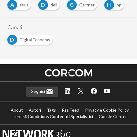
A
D
G
H
asus
dell
Gartner
hp
Canali
D
Digital Economy
Seguici
About
Autori
Tags
Rss Feed
Privacy e Cookie Policy
Terms&Conditions Contenuti Specialistici
Cookie Center