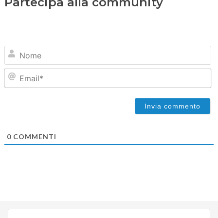
Partecipa alla community
N
Em
0
COMMENTI