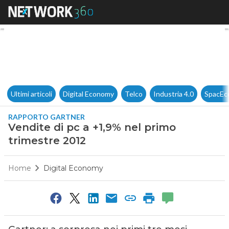
Vendite di pc a +1,9% nel pri
Ultimi articoli
Digital Economy
Telco
Industria 4.0
SpacEc
RAPPORTO GARTNER
Vendite di pc a +1,9% nel primo
trimestre 2012
Home
Digital Economy