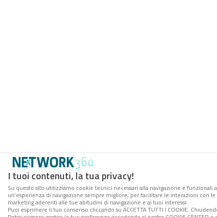
I tuoi contenuti, la tua privacy!
Su questo sito utilizziamo cookie tecnici necessari alla navigazione e funzionali a
un’esperienza di navigazione sempre migliore, per facilitare le interazioni con le 
marketing aderenti alle tue abitudini di navigazione e ai tuoi interessi.
Puoi esprimere il tuo consenso cliccando su ACCETTA TUTTI I COOKIE. Chiudendo 
Potrai sempre gestire le tue preferenze accedendo al nostro COOKIE CENTER e otte