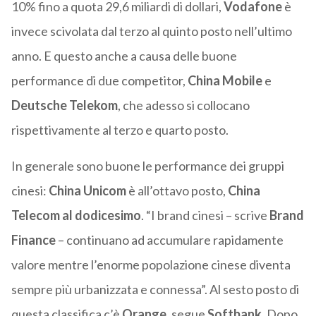
10% fino a quota 29,6 miliardi di dollari,
Vodafone
è
invece scivolata dal terzo al quinto posto nell’ultimo
anno. E questo anche a causa delle buone
performance di due competitor,
China Mobile
e
Deutsche Telekom
, che adesso si collocano
rispettivamente al terzo e quarto posto.
In generale sono buone le performance dei gruppi
cinesi:
China Unicom
è all’ottavo posto,
China
Telecom al dodicesimo
. “I brand cinesi – scrive
Brand
Finance
– continuano ad accumulare rapidamente
valore mentre l’enorme popolazione cinese diventa
sempre più urbanizzata e connessa”. Al sesto posto di
questa classifica c’è
Orange
, segue
Softbank
. Dopo