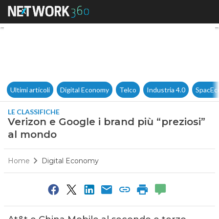
Verizon e Google i brand più 
Ultimi articoli
Digital Economy
Telco
Industria 4.0
SpacEc
LE CLASSIFICHE
Verizon e Google i brand più “preziosi”
al mondo
Home
Digital Economy