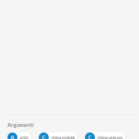
Argomenti
A
C
C
at&t
china mobile
china unicom