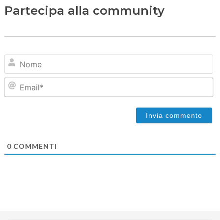
Partecipa alla community
N
Em
0
COMMENTI