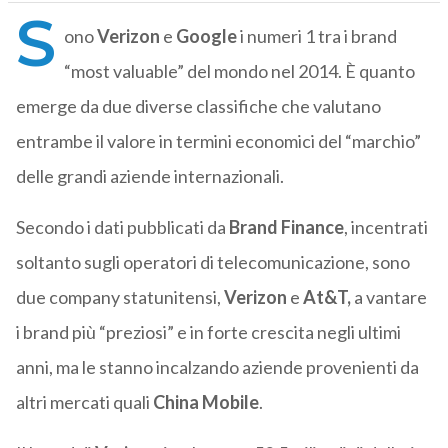
S
ono
Verizon
e
Google
i numeri 1 tra i brand
“most valuable” del mondo nel 2014. È quanto
emerge da due diverse classifiche che valutano
entrambe il valore in termini economici del “marchio”
delle grandi aziende internazionali.
Secondo i dati pubblicati da
Brand Finance
, incentrati
soltanto sugli operatori di telecomunicazione, sono
due company statunitensi,
Verizon
e
At&T,
a vantare
i brand più “preziosi” e in forte crescita negli ultimi
anni, ma le stanno incalzando aziende provenienti da
altri mercati quali
China Mobile
.