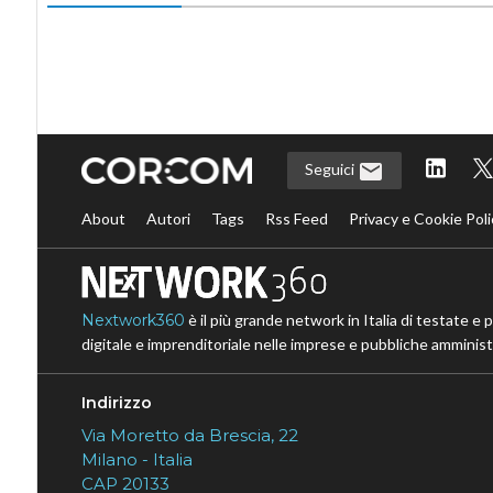
Seguici
About
Autori
Tags
Rss Feed
Privacy e Cookie Poli
Nextwork360
è il più grande network in Italia di testate e 
digitale e imprenditoriale nelle imprese e pubbliche amministr
Indirizzo
Via Moretto da Brescia, 22
Milano - Italia
CAP 20133