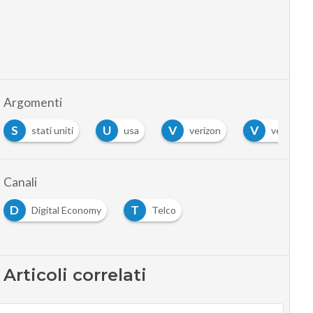
Argomenti
U
V
V
V
ti
usa
verizon
verizon wireless
Canali
D
T
Digital Economy
Telco
Articoli correlati