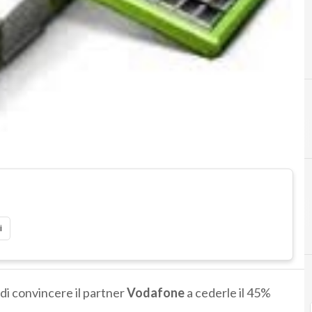
C
S
citigroup
stati uni
i
di convincere il partner
Vodafone
a cederle il 45%