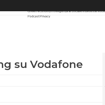
g su Vodafone
Ultimi articoli
Digital Economy
Telco
Industria 4.0
Spac
Green economy
Intelligenza artificiale
Videointerviste
Podcast
Privacy
ing su Vodafone