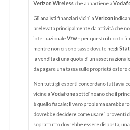
Verizon Wireless
che appartiene a
Vodaf
Gli analisti finanziari vicini a
Verizon
indican
prelevata principalmente da attività che n
internazionale
Vzw
– per questo il conto fi
mentre non ci sono tasse dovute negli
Stati
la vendita di una quota di un asset nazion
da pagare una tassa sulle proprietà estere 
Non tutti gli esperti concordano tuttavia con
vicine a
Vodafone
sottolineano che il princ
è quello fiscale; il vero problema sarebbero
dovrebbe decidere come usare i proventi de
soprattutto dovrebbe essere disposta, una 