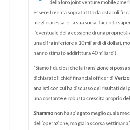
della loro joint venture mobile amer
essere frenata sopratuttto da ostacoli fiscal
meglio pressare, la sua socia, facendo sape
l’eventuale della cessione di una proprietà va
una cifra inferiore a 10 miliardi di dollari, 
hanno stimato addirittura 40 miliardi).
“Siamo fiduciosi che la transizione si possa 
dichiarato il chief financial officer di
Verizo
analisti con cui ha discusso dei risultati d
una costante e robusta crescita proprio dell
Shammo
non ha spiegato meglio quale mecc
dell’operazione, ma già la scorsa settimana