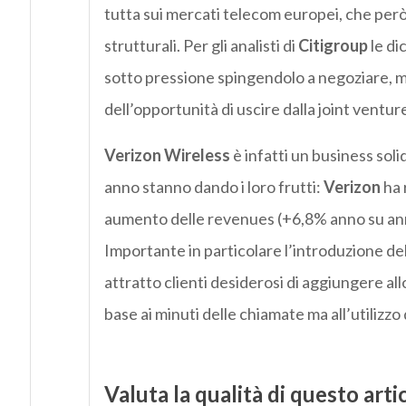
tutta sui mercati telecom europei, che per
strutturali. Per gli analisti di
Citigroup
le di
sotto pressione spingendolo a negoziare, 
dell’opportunità di uscire dalla joint ventur
Verizon Wireless
è infatti un business soli
anno stanno dando i loro frutti:
Verizon
ha 
aumento delle revenues (+6,8% anno su anno a
Importante in particolare l’introduzione de
attratto clienti desiderosi di aggiungere all
base ai minuti delle chiamate ma all’utilizzo 
Valuta la qualità di questo arti