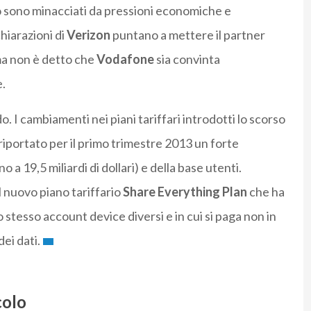
ò sono minacciati da pressioni economiche e
chiarazioni di
Verizon
puntano a mettere il partner
ma non è detto che
Vodafone
sia convinta
e.
do. I cambiamenti nei piani tariffari introdotti lo scorso
riportato per il primo trimestre 2013 un forte
 19,5 miliardi di dollari) e della base utenti.
l nuovo piano tariffario
Share Everything Plan
che ha
o stesso account device diversi e in cui si paga non in
dei dati.
colo