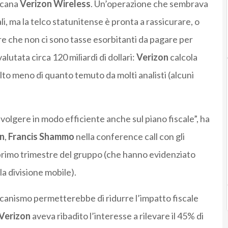
icana
Verizon Wireless
. Un’operazione che sembrava
i, ma la telco statunitense è pronta a rassicurare, o
re che non ci sono tasse esorbitanti da pagare per
lutata circa 120 miliardi di dollari:
Verizon
calcola
molto meno di quanto temuto da molti analisti (alcuni
svolgere in modo efficiente anche sul piano fiscale”, ha
n
,
Francis Shammo
nella conference call con gli
el primo trimestre del gruppo (che hanno evidenziato
a divisione mobile).
anismo permetterebbe di ridurre l’impatto fiscale
Verizon
aveva ribadito l’interesse a rilevare il 45% di