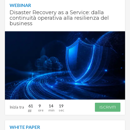
WEBINAR
Disaster Recovery as a Service: dalla
continuità operativa alla resilienza del
business
61
9
14
18
Inizia tra
ISCRIVITI
WHITE PAPER