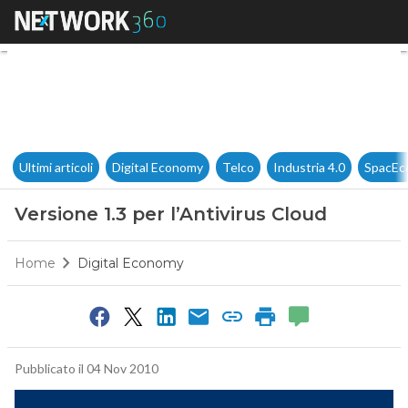
Versione 1.3 per l’Antivirus Cl
Ultimi articoli
Digital Economy
Telco
Industria 4.0
SpacEc
Versione 1.3 per l’Antivirus Cloud
Home
Digital Economy
Pubblicato il 04 Nov 2010