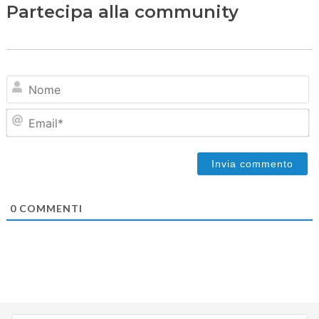
Partecipa alla community
N
Em
0
COMMENTI