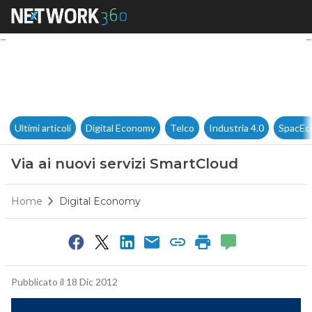
Via ai nuovi servizi SmartClo
Ultimi articoli
Digital Economy
Telco
Industria 4.0
SpacEc
Via ai nuovi servizi SmartCloud
Home
Digital Economy
Pubblicato il 18 Dic 2012