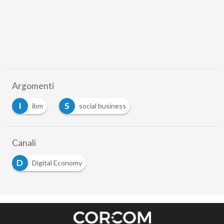
Argomenti
I
S
ibm
social business
Canali
D
Digital Economy