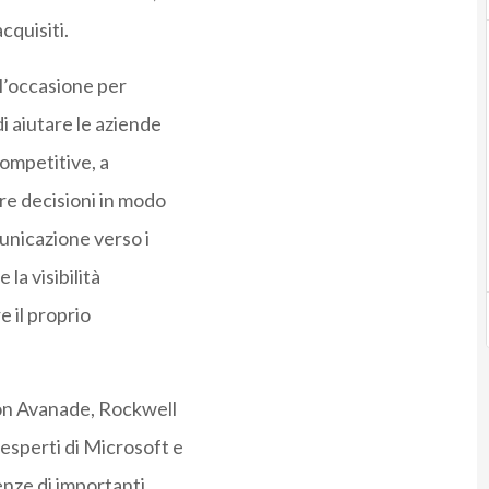
acquisiti.
’occasione per
i aiutare le aziende
ompetitive, a
ere decisioni in modo
municazione verso i
 la visibilità
e il proprio
con Avanade, Rockwell
sperti di Microsoft e
enze di importanti