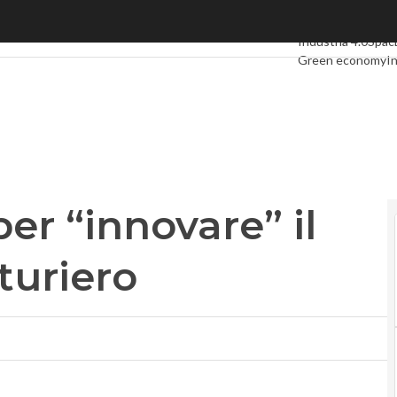
r “innovare” il mercato manifatturiero
Ultimi articoli
Digi
Industria 4.0
Spac
Green economy
In
Videointerviste
Le
Privacy
er “innovare” il
turiero