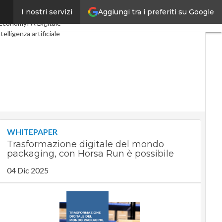
Aggiungi tra i preferiti su Google
I nostri servizi
tal Economy
Telco
Economy
PA Digitale
telligenza artificiale
 Guide di CorCom
Podcast
WHITEPAPER
Trasformazione digitale del mondo
packaging, con Horsa Run è possibile
04 Dic 2025