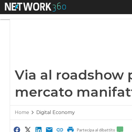
Menu
Via al roadshow pe
Via al roadshow p
mercato manifat
Home
Digital Economy
Partecipa al dibattito