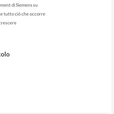
ement di Siemens su
e tutto ciò che occorre
r crescere
colo