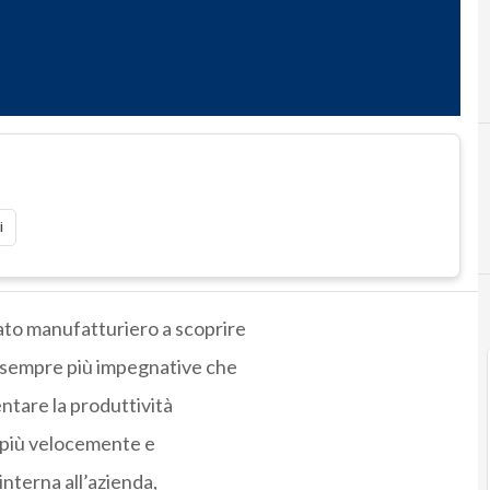
i
cato manufatturiero a scoprire
de sempre più impegnative che
tare la produttività
i più velocemente e
nterna all’azienda,