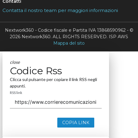
Contatti
Contatta il nostro team per maggiori informazioni
Nextwork360 - Codice fiscale e Partita IVA 13868590962 - ©
2026 Nextwork360. ALL RIGHTS RESERVED. ISP AWS
Mappa del sito
close
Codice Rss
Clicca sul pulsante per copiare il link RSS negli
appunti.
RSS link
COPIA LINK