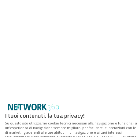
I tuoi contenuti, la tua privacy!
Su questo sito utilizziamo cookie tecnici necessari alla navigazione e funzionali a
un’esperienza di navigazione sempre migliore, per facilitare le interazioni con le
di marketing aderenti alle tue abitudini di navigazione e ai tuoi interessi.
Puoi esprimere il tuo consenso cliccando su ACCETTA TUTTI I COOKIE. Chiudendo 