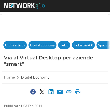
Via al Virtual Desktop per az
Ultimi articoli
Digital Economy
Telco
Industria 4.0
SpacEc
Via al Virtual Desktop per aziende
“smart”
Home
Digital Economy
Pubblicato il 03 Feb 2011