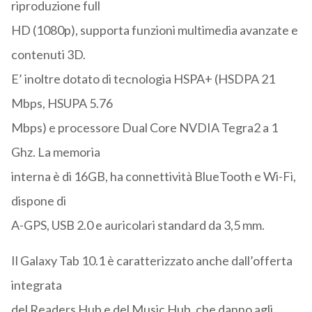
riproduzione full
HD (1080p), supporta funzioni multimedia avanzate e
contenuti 3D.
E’ inoltre dotato di tecnologia HSPA+ (HSDPA 21
Mbps, HSUPA 5.76
Mbps) e processore Dual Core NVDIA Tegra2 a 1
Ghz. La memoria
interna è di 16GB, ha connettività BlueTooth e Wi-Fi,
dispone di
A-GPS, USB 2.0 e auricolari standard da 3,5 mm.
Il Galaxy Tab 10.1 è caratterizzato anche dall’offerta
integrata
del Readers Hub e del Music Hub, che danno agli