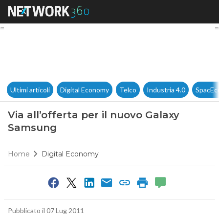
Via all’offerta per il nuovo 
Ultimi articoli
Digital Economy
Telco
Industria 4.0
SpacEc
Via all’offerta per il nuovo Galaxy
Samsung
Home
Digital Economy
Pubblicato il 07 Lug 2011