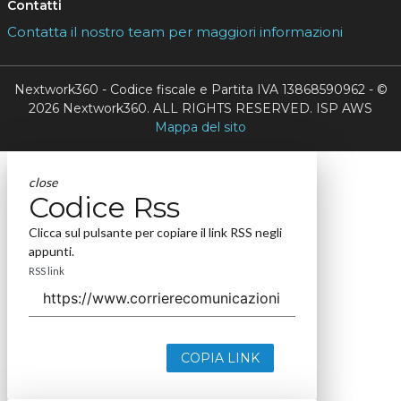
Contatti
Contatta il nostro team per maggiori informazioni
Nextwork360 - Codice fiscale e Partita IVA 13868590962 - ©
2026 Nextwork360. ALL RIGHTS RESERVED. ISP AWS
Mappa del sito
close
Codice Rss
Clicca sul pulsante per copiare il link RSS negli
appunti.
RSS link
COPIA LINK