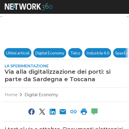
Via alla digitalizzazione dei 
Ultimi articoli
Digital Economy
Telco
Industria 4.0
SpacEc
LA SPERIMENTAZIONE
Via alla digitalizzazione dei porti: si
parte da Sardegna e Toscana
Home
Digital Economy