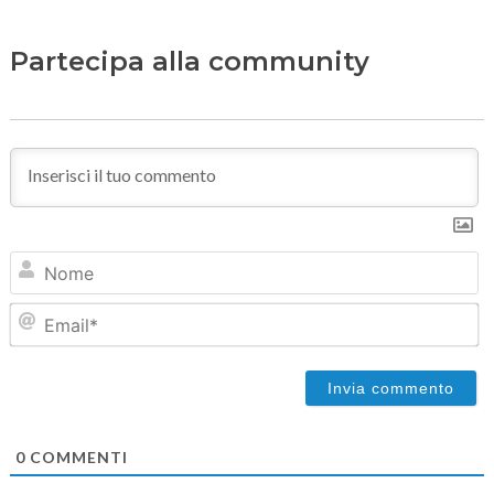
Partecipa alla community
N
Em
0
COMMENTI