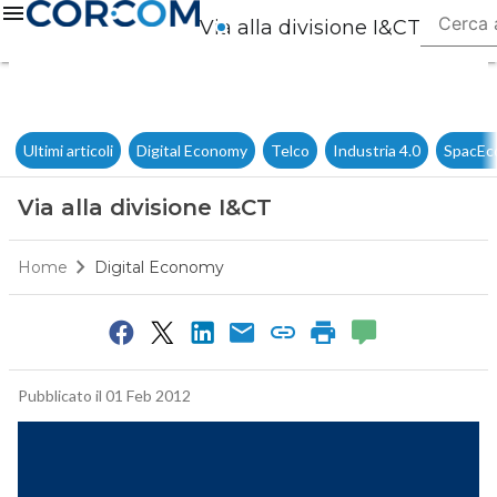
Via alla divisione I&CT
Ultimi articoli
Digital Economy
Telco
Industria 4.0
SpacEc
Via alla divisione I&CT
Home
Digital Economy
Pubblicato il 01 Feb 2012