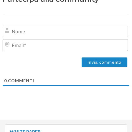
N
Em
0
COMMENTI
WHITE PAPER