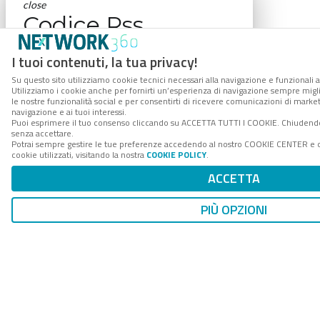
close
Codice Rss
Clicca sul pulsante per copiare il link RSS negli
I tuoi contenuti, la tua privacy!
appunti.
RSS link
Su questo sito utilizziamo cookie tecnici necessari alla navigazione e funzionali a
Utilizziamo i cookie anche per fornirti un’esperienza di navigazione sempre miglio
le nostre funzionalità social e per consentirti di ricevere comunicazioni di market
navigazione e ai tuoi interessi.
Puoi esprimere il tuo consenso cliccando su ACCETTA TUTTI I COOKIE. Chiudendo
senza accettare.
Potrai sempre gestire le tue preferenze accedendo al nostro COOKIE CENTER e o
COPIA LINK
cookie utilizzati, visitando la nostra
COOKIE POLICY
.
ACCETTA
close
PIÙ OPZIONI
Codice Rss
Clicca sul pulsante per copiare il link RSS negli
appunti.
RSS link