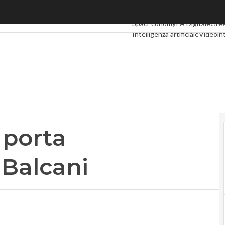
orta l’innovazione nei Balcani
Ultimi articoli
Digital Economy
SpacEconomy
PA Digitale
Gre
Intelligenza artificiale
Videoin
Podcast
Privacy
 porta
 Balcani