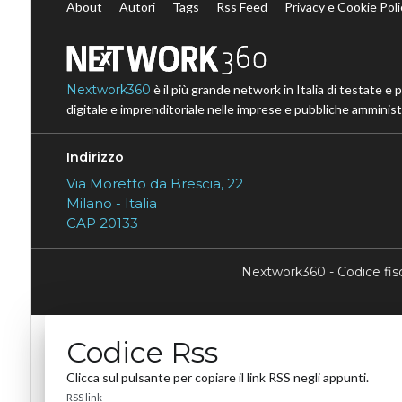
About
Autori
Tags
Rss Feed
Privacy e Cookie Poli
Nextwork360
è il più grande network in Italia di testate e 
digitale e imprenditoriale nelle imprese e pubbliche amministr
Indirizzo
Via Moretto da Brescia, 22
Milano - Italia
CAP 20133
Nextwork360 - Codice fi
Codice Rss
Clicca sul pulsante per copiare il link RSS negli appunti.
RSS link