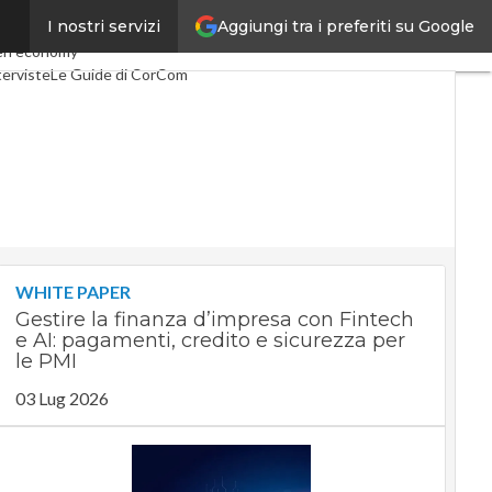
Aggiungi tra i preferiti su Google
I nostri servizi
Telco
Industria 4.0
en economy
terviste
Le Guide di CorCom
WHITE PAPER
Gestire la finanza d’impresa con Fintech
e AI: pagamenti, credito e sicurezza per
le PMI
03 Lug 2026