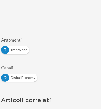
Argomenti
T
trento rise
Canali
D
Digital Economy
Articoli correlati