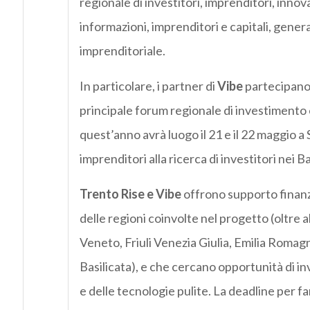
regionale di investitori, imprenditori, innov
informazioni, imprenditori e capitali, gene
imprenditoriale.
In particolare, i partner di
Vibe
partecipano 
principale forum regionale di investimento
quest’anno avrà luogo il 21 e il 22 maggio a
imprenditori alla ricerca di investitori nei B
Trento Rise e Vibe
offrono supporto finanzia
delle regioni coinvolte nel progetto (oltre
Veneto, Friuli Venezia Giulia, Emilia Romag
Basilicata), e che cercano opportunità di in
e delle tecnologie pulite. La deadline per far