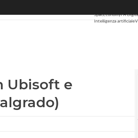
Ubisoft e Gameloft (loro malgrado)
Ultimi articoli
Digital E
SpacEconomy
PA Digit
Intelligenza artificiale
V
Le Guide di CorCom
Po
n Ubisoft e
algrado)