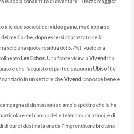
fa le abbia consentito di diventare “il terzo maggior
to alle due società dei
videogame
, ma è apparso
 dei media che, dopo essersi sbarazzato della
a ha solo una quota residua del 5,7%), vuole ora
tolineato
Les Echos
. Una fonte vicina a
Vivendi
ha
iato e che l’acquisto di partecipazioni in
Ubisoft
e
nanziario in un settore che
Vivendi
conosce bene e
a campagna di dismissioni ad ampio spettro che le ha
 particolare nel campo delle telecomunicazioni, e di
rdi di euro) destinata ora dall’imprenditore bretone