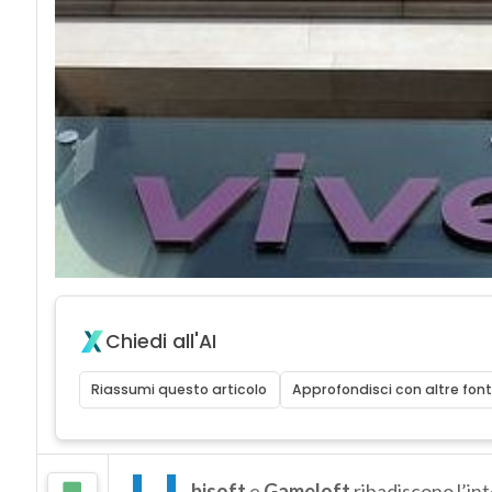
Chiedi all'AI
Riassumi questo articolo
Approfondisci con altre font
bisoft
e
Gameloft
ribadiscono l’in