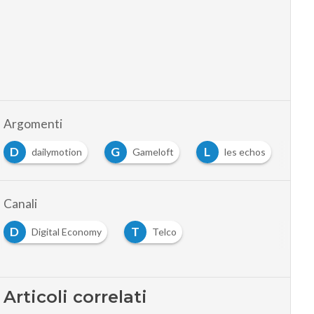
Argomenti
D
G
L
T
dailymotion
Gameloft
les echos
Canali
D
T
Digital Economy
Telco
Articoli correlati