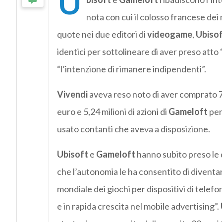
U
nota con cui il colosso francese dei
quote nei due editori di
videogame
,
Ubiso
identici per sottolineare di aver preso atto “
“l’intenzione di rimanere indipendenti”.
Vivendi
aveva reso noto di aver comprato 7,
euro e 5,24 milioni di azioni di
Gameloft
per
usato contanti che aveva a disposizione.
Ubisoft
e
Gameloft
hanno subito preso le 
che l’autonomia le ha consentito di diventar
mondiale dei giochi per dispositivi di telef
e in rapida crescita nel mobile advertising”.