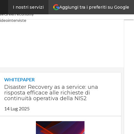
Aggiungi tra i preferiti su Google
I nostri servizi
conomy
Telco
Industria 4.0
ale
Green economy
ideointerviste
dcast
Privacy
WHITEPAPER
Disaster Recovery as a service: una
risposta efficace alle richieste di
continuità operativa della NIS2
14 Lug 2025