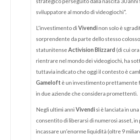
strategico perseguito dalla nascita 30 anni 
sviluppatore al mondo di videogiochi”.
L’investimento di
Vivendi
non solo è sgradi
sorprendente da parte dello stesso colosso
statunitense
Activision Blizzard
(di cui or
rientrare nel mondo dei videogiochi, ha sot
tuttavia indicato che oggi il contesto è camb
Gameloft
è un investimento prettamente fi
in due aziende che considera promettenti.
Negli ultimi anni
Vivendi
si è lanciata in un
consentito di liberarsi di numerosi asset, in
incassare un’enorme liquidità (oltre 9 milia