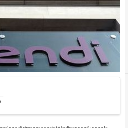
A
activision blizzard
i
tenzione di rimanere società indipendenti: dopo la