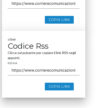
COPIA LINK
close
Codice Rss
Clicca sul pulsante per copiare il link RSS negli
appunti.
RSS link
COPIA LINK