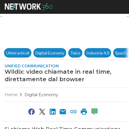
Wildix: video chiamate in rea
Ultimi articoli
Digital Economy
Telco
Industria 4.0
SpacEc
UNIFIED COMMUNICATION
Wildix: video chiamate in real time,
direttamente dal browser
Home
Digital Economy