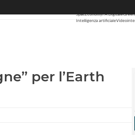
e” per l’Earth Tour 2017 Wwf
Ultimi articoli
Digital Economy
Te
SpacEconomy
PA Digitale
Green
Intelligenza artificiale
Videointe
Podcast
Privacy
ne” per l’Earth