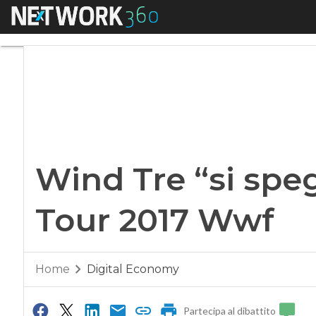
Menu
Wind Tre “si spegn
Wind Tre “si speg
Tour 2017 Wwf
Home
Digital Economy
Partecipa al dibattito