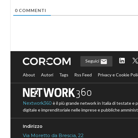
0
COMMENTI
Seguici
About
Autori
Tags
Rss Feed
Privacy e Cookie Poli
Nextwork360
è il più grande network in Italia di testate e 
digitale e imprenditoriale nelle imprese e pubbliche amministr
Indirizzo
Via Moretto da Brescia, 22