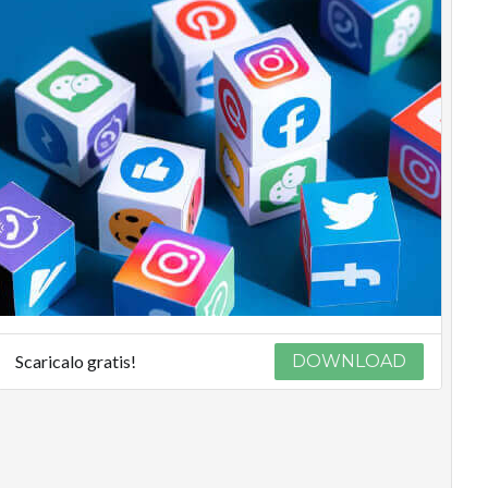
Scaricalo gratis!
DOWNLOAD