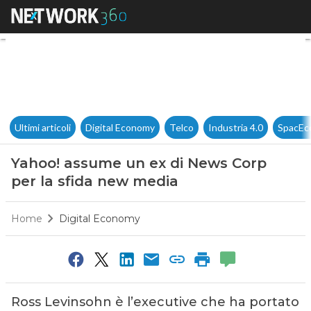
Yahoo! assume un ex di News 
Ultimi articoli
Digital Economy
Telco
Industria 4.0
SpacEc
Yahoo! assume un ex di News Corp
per la sfida new media
Home
Digital Economy
Ross Levinsohn è l’executive che ha portato