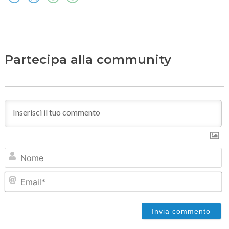
Partecipa alla community
N
Em