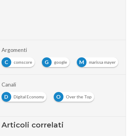
Argomenti
C
G
M
Y
comscore
google
marissa mayer
Canali
D
O
Digital Economy
Over the Top
Articoli correlati