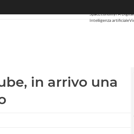
e, in arrivo una piattaforma video
Ultimi articoli
Digital Ec
SpacEconomy
PA Digita
Intelligenza artificiale
Vi
Le Guide di CorCom
Pod
be, in arrivo una
o