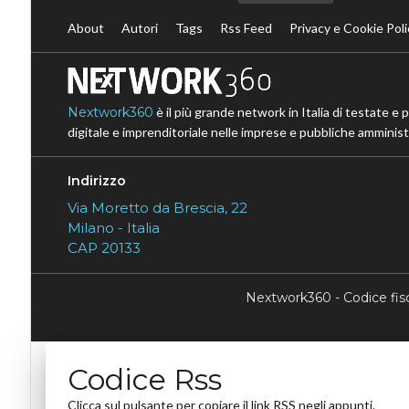
About
Autori
Tags
Rss Feed
Privacy e Cookie Poli
Nextwork360
è il più grande network in Italia di testate e 
digitale e imprenditoriale nelle imprese e pubbliche amministr
Indirizzo
Via Moretto da Brescia, 22
Milano - Italia
CAP 20133
Nextwork360 - Codice fi
Codice Rss
Clicca sul pulsante per copiare il link RSS negli appunti.