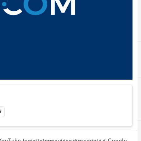
C
cbs
i
YouTube
, la piattaforma video di proprietà di
Google