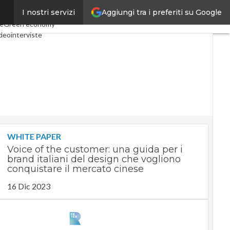
Aggiungi tra i preferiti su Google
I nostri servizi
onomy
Telco
Industria 4.0
le
Green economy
deointerviste
cast
Privacy
WHITE PAPER
Voice of the customer: una guida per i
brand italiani del design che vogliono
conquistare il mercato cinese
16 Dic 2023