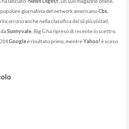
s ha lanciato
‘News Digest’,
un suo magazine online,
, popolare giornalista del network americano
Cbs,
 rincorrono anche nella classifica dei sii più visitati
o da
Sunnyvale
, Big G ha ripreso di recente lo scettro.
2014
Google
è risultato primo, mentre
Yahoo!
è sceso
colo