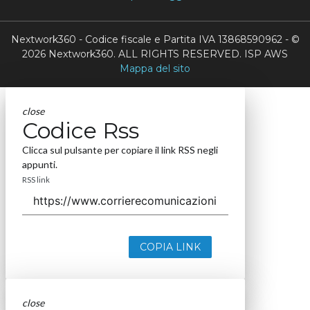
Nextwork360 - Codice fiscale e Partita IVA 13868590962 - ©
2026 Nextwork360. ALL RIGHTS RESERVED. ISP AWS
Mappa del sito
close
Codice Rss
Clicca sul pulsante per copiare il link RSS negli
appunti.
RSS link
COPIA LINK
close