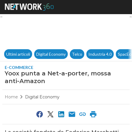
Yoox punta a Net-a-porter, 
Ultimi articoli
Digital Economy
Telco
Industria 4.0
SpacEc
E-COMMERCE
Yoox punta a Net-a-porter, mossa
anti-Amazon
Home
Digital Economy