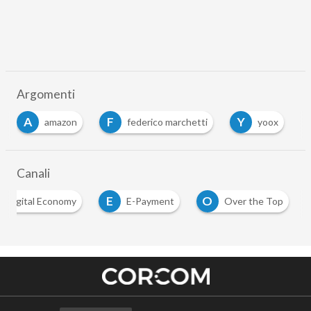
Argomenti
A
F
Y
amazon
federico marchetti
yoox
Canali
E
O
Digital Economy
E-Payment
Over the Top