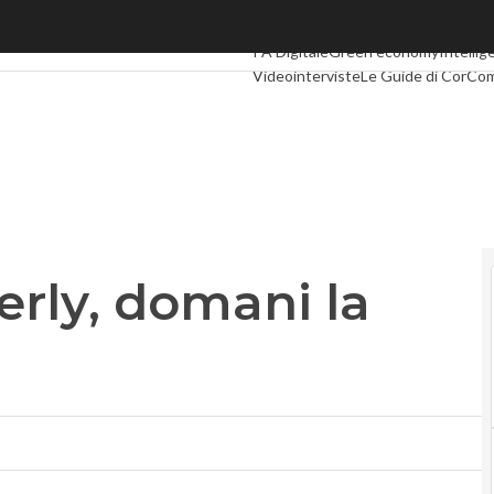
rly, domani la premiazione
Ultimi articoli
Digital Economy
Telco
PA Digitale
Green economy
Intellige
Videointerviste
Le Guide di CorCo
erly, domani la