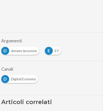
Argomenti
D
E
donato iacovone
EY
Canali
D
Digital Economy
Articoli correlati