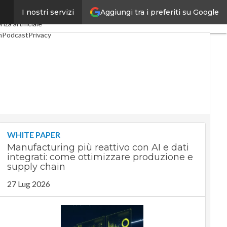
Aggiungi tra i preferiti su Google
I nostri servizi
Industria 4.0
SpacEconomy
nza artificiale
m
Podcast
Privacy
WHITE PAPER
Manufacturing più reattivo con AI e dati
integrati: come ottimizzare produzione e
supply chain
27 Lug 2026