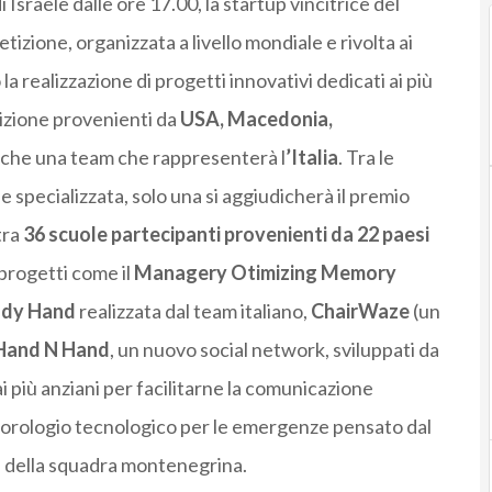
Israele dalle ore 17.00, la startup vincitrice del
tizione, organizzata a livello mondiale e rivolta ai
a realizzazione di progetti innovativi dedicati ai più
izione provenienti da
USA, Macedonia,
anche una team che rappresenterà l
’Italia
. Tra le
 specializzata, solo una si aggiudicherà il premio
tra
36 scuole partecipanti provenienti da 22 paesi
 progetti come il
Managery Otimizing Memory
ndy Hand
realizzata dal team italiano,
ChairWaze
(un
Hand N Hand
, un nuovo social network, sviluppati da
i più anziani per facilitarne la comunicazione
l’orologio tecnologico per le emergenze pensato dal
n
della squadra montenegrina.