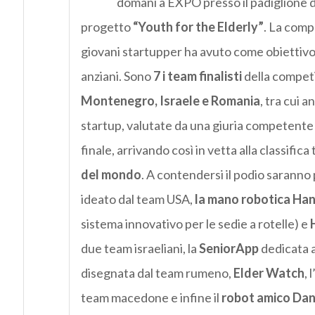
domani a EXPO presso il padiglione di 
progetto
“Youth for the Elderly”
. La compe
giovani startupper ha avuto come obiettivo l
anziani. Sono
7 i team finalisti
della compet
Montenegro, Israele e Romania
, tra cui 
startup, valutate da una giuria competente e
finale, arrivando così in vetta alla classifica 
del mondo
. A contendersi il podio saranno
ideato dal team USA,
la mano robotica Ha
sistema innovativo per le sedie a rotelle) e
due team israeliani, la
SeniorApp
dedicata a
disegnata dal team rumeno,
Elder Watch
, 
team macedone e infine il
robot amico Da