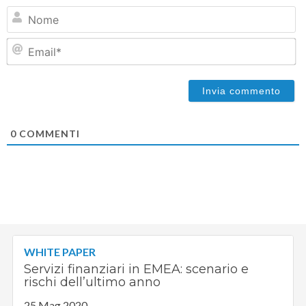
N
Em
0
COMMENTI
WHITE PAPER
Servizi finanziari in EMEA: scenario e
rischi dell’ultimo anno
25 Mag 2020