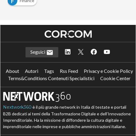
Scaricalo gratis!
DOWNLOAD