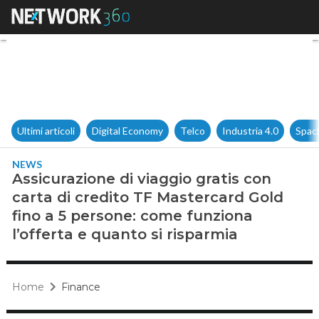
Assicurazione di viaggio grati
Ultimi articoli
Digital Economy
Telco
Industria 4.0
Spac
NEWS
Assicurazione di viaggio gratis con
carta di credito TF Mastercard Gold
fino a 5 persone: come funziona
l’offerta e quanto si risparmia
Home
Finance