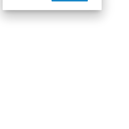
Milano - Italia
CAP 20133
Contatti
Contatta il nostro team per maggiori informazioni
Nextwork360 - Codice fiscale e Partita IVA
13868590962 - © 2026 Nextwork360. ALL RIGHTS
RESERVED. ISP AWS
Mappa del sito
close
Codice Rss
Clicca sul pulsante per copiare il link RSS
negli appunti.
RSS link