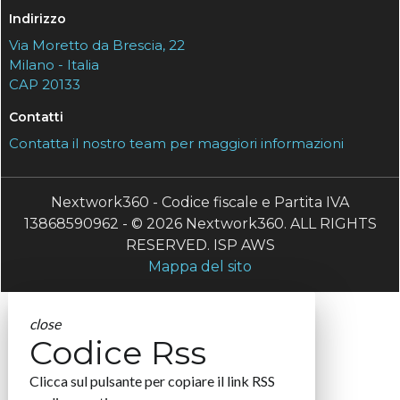
Argomenti
C
carte di credito
Canali
F
Finance