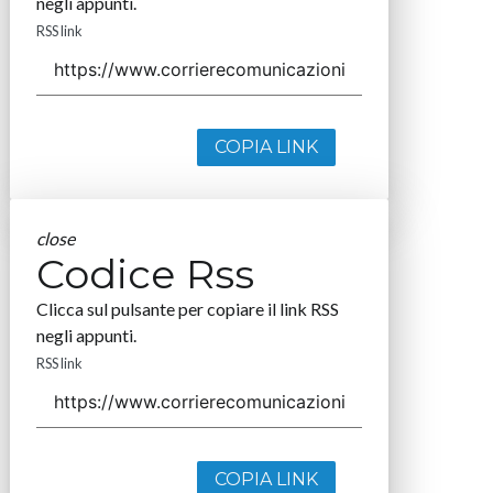
Seguici
About
Autori
Tags
Rss Feed
Privacy e Cookie Policy
Terms&Conditions Contenuti Specialistici
Cookie Center
Nextwork360
è il più grande network in Italia di testate e portali
B2B dedicati ai temi della Trasformazione Digitale e dell’Innovazione
Imprenditoriale. Ha la missione di diffondere la cultura digitale e
imprenditoriale nelle imprese e pubbliche amministrazioni italiane.
Indirizzo
Via Moretto da Brescia, 22