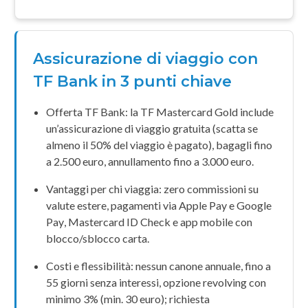
Assicurazione di viaggio con
TF Bank in 3 punti chiave
Offerta TF Bank: la
TF Mastercard Gold
include
un’
assicurazione di viaggio
gratuita (scatta se
almeno il
50%
del viaggio è pagato), bagagli fino
a
2.500 euro
, annullamento fino a
3.000 euro
.
Vantaggi per chi viaggia:
zero commissioni
su
valute estere, pagamenti via
Apple Pay
e
Google
Pay
,
Mastercard ID Check
e app mobile con
blocco/sblocco carta.
Costi e flessibilità:
nessun canone annuale
, fino a
55 giorni
senza interessi, opzione revolving con
minimo
3%
(min.
30 euro
); richiesta