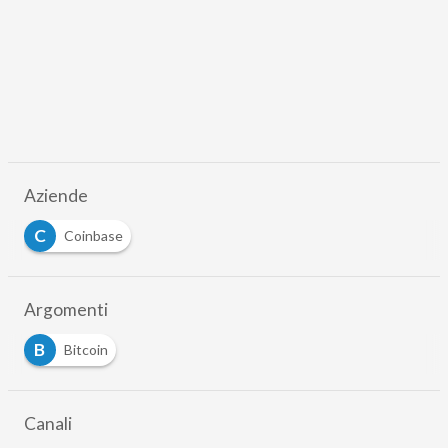
Aziende
C
Coinbase
Argomenti
B
Bitcoin
Canali