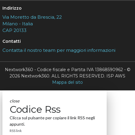
Indirizzo
Via Moretto da Brescia, 22
Milano - Italia
CAP 20133
Contatti
Contatta il nostro team per maggiori informazioni
Nextwork360 - Codice fiscale e Partita IVA 13868590962 - ©
2026 Nextwork360. ALL RIGHTS RESERVED. ISP AWS
Mappa del sito
close
Codice Rss
Clicca sul pulsante per copiare il link RSS negli
appunti.
RSS link