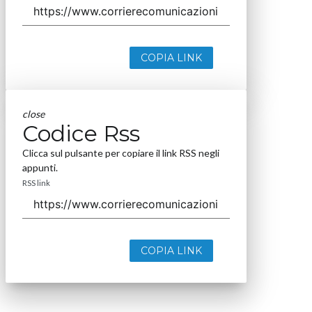
COPIA LINK
close
Codice Rss
Clicca sul pulsante per copiare il link RSS negli
appunti.
RSS link
COPIA LINK