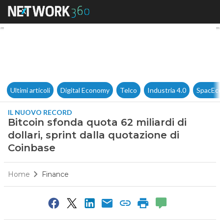
Bitcoin sfonda quota 62 miliar
Ultimi articoli
Digital Economy
Telco
Industria 4.0
SpacEc
IL NUOVO RECORD
Bitcoin sfonda quota 62 miliardi di
dollari, sprint dalla quotazione di
Coinbase
Home
Finance