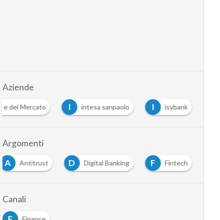
Aziende
I
I
a e del Mercato
intesa sanpaolo
isybank
Argomenti
A
D
F
Antitrust
Digital Banking
Fintech
Canali
F
Finance