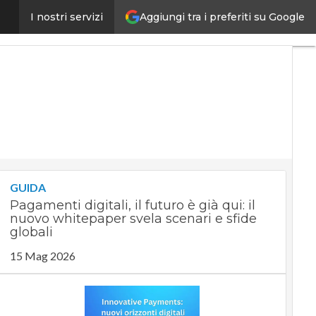
Aggiungi tra i preferiti su Google
ank di Intesa Sanpaolo
I nostri servizi
Ultimi
articoli
Digital
Economy
Telco
Industria
4.0
SpacEconomy
PA
Digitale
Green
economy
GUIDA
Intelligenza
Pagamenti digitali, il futuro è già qui: il
artificiale
nuovo whitepaper svela scenari e sfide
Videointerviste
globali
Le
15 Mag 2026
Guide di
CorCom
Podcast
Privacy