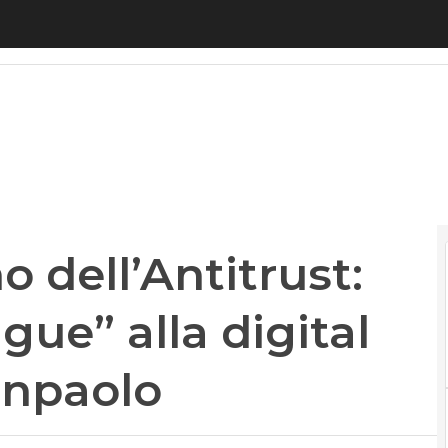
dell’Antitrust: migrazioni “ambigue” alla digital b
o dell’Antitrust:
ue” alla digital
anpaolo