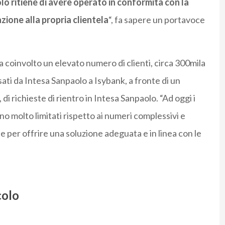
o ritiene di avere operato in conformità con la
zione alla propria clientela
“, fa sapere un portavoce
ra coinvolto un elevato numero di clienti, circa 300mila
ssati da Intesa Sanpaolo a Isybank, a fronte di un
i richieste di rientro in Intesa Sanpaolo. “Ad oggi i
o molto limitati rispetto ai numeri complessivi e
per offrire una soluzione adeguata e in linea con le
colo