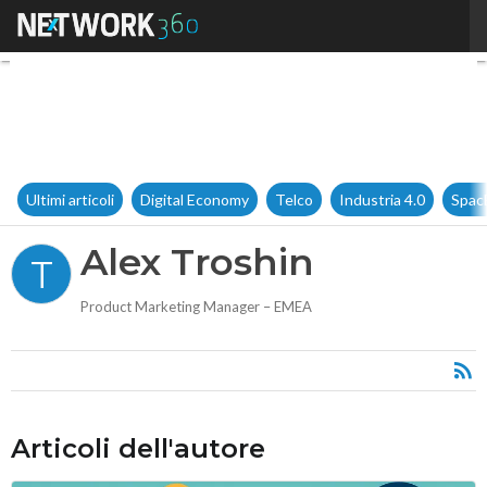
Alex Troshin
Ultimi articoli
Digital Economy
Telco
Industria 4.0
Spac
Alex Troshin
T
Product Marketing Manager – EMEA
Articoli dell'autore