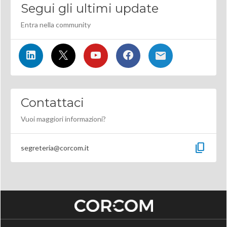
Segui gli ultimi update
Entra nella community
Contattaci
Vuoi maggiori informazioni?
content_copy
segreteria@corcom.it